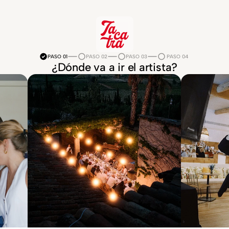
PASO 01
PASO 02
PASO 03
PASO 04
¿Dónde va a ir el artista?